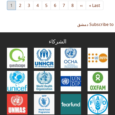
Last
Last »
››
Next
8
7
الصفحة
6
الصفحة
5
الصفحة
4
الصفحة
3
الصفحة
2
الصفحة
1
الصفحة
urrent
page
page
page
Subscribe to دمشق
الشركاء