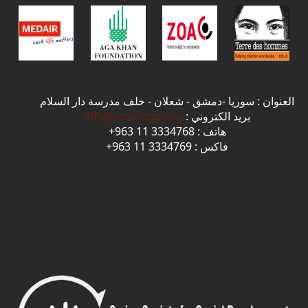
العنوان : سوريا -دمشق - شعلان - خلف مدرسة دار السلام
بريد الكتروني :
info@sssd-ngo.org
هاتف : 3334768 11 963+
فاكس : 3334769 11 963+