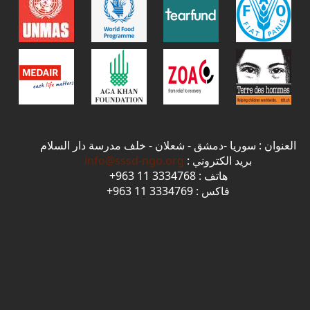
العنوان : سوريا -دمشق - شعلان - خلف مدرسة دار السلام
بريد الكتروني :
info@sssd-ngo.org
هاتف : 3334768 11 963+
فاكس : 3334769 11 963+