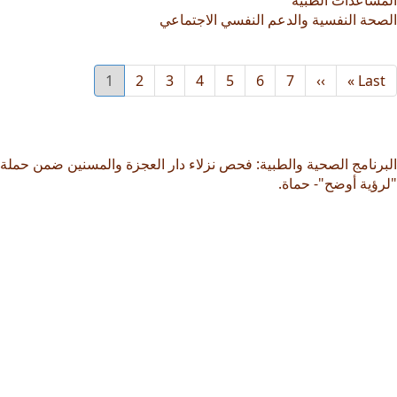
المساعدات الطبية
الصحة النفسية والدعم النفسي الاجتماعي
Last
Last »
››
Next
7
6
الصفحة
5
الصفحة
4
الصفحة
3
الصفحة
2
الصفحة
1
الصفحة
Current
page
page
page
البرنامج الصحية والطبية: فحص نزلاء دار العجزة والمسنين ضمن حملة
"لرؤية أوضح"- حماة.