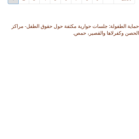
page
page
page
حماية الطفولة: جلسات حوارية مكثفة حول حقوق الطفل- مراكز
الحصن وكفرلاها والقصير، حمص.