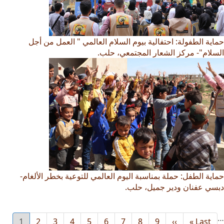
حماية الطفولة: احتفالية بيوم السلام العالمي " العمل من أجل
السلام"- مركز الشعار المجتمعي، حلب.
حماية الطفل: حملة بمناسبة اليوم العالمي للتوعية بخطر الألغام-
دبسي عفنان ودير جميل، حلب.
…
Last
Last »
››
Next
9
8
الصفحة
7
الصفحة
6
الصفحة
5
الصفحة
4
الصفحة
3
الصفحة
2
الصفحة
1
الصفحة
urrent