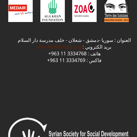
العنوان : سوريا -دمشق - شعلان - خلف مدرسة دار السلام
بريد الكتروني :
info@sssd-ngo.org
هاتف : 3334768 11 963+
فاكس : 3334769 11 963+