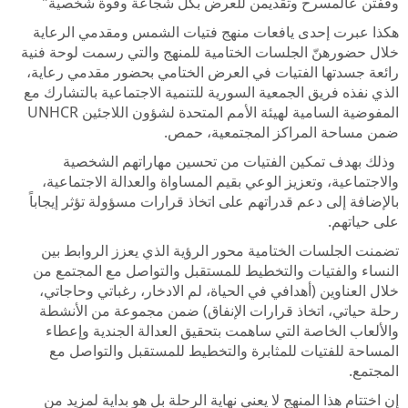
وقفتن عالمسرح وتقديمن للعرض بكل شجاعة وقوة شخصية"
هكذا عبرت إحدى يافعات منهج فتيات الشمس ومقدمي الرعاية
خلال حضورهنّ الجلسات الختامية للمنهج والتي رسمت لوحة فنية
رائعة جسدتها الفتيات في العرض الختامي بحضور مقدمي رعاية،
الذي نفذه فريق الجمعية السورية للتنمية الاجتماعية بالتشارك مع
المفوضية السامية لهيئة الأمم المتحدة لشؤون اللاجئين UNHCR
ضمن مساحة المراكز المجتمعية، حمص.
وذلك بهدف تمكين الفتيات من تحسين مهاراتهم الشخصية
والاجتماعية، وتعزيز الوعي بقيم المساواة والعدالة الاجتماعية،
بالإضافة إلى دعم قدراتهم على اتخاذ قرارات مسؤولة تؤثر إيجاباً
على حياتهم.
تضمنت الجلسات الختامية محور الرؤية الذي يعزز الروابط بين
النساء والفتيات والتخطيط للمستقبل والتواصل مع المجتمع من
خلال العناوين (أهدافي في الحياة، لم الادخار، رغباتي وحاجاتي،
رحلة حياتي، اتخاذ قرارات الإنفاق) ضمن مجموعة من الأنشطة
والألعاب الخاصة التي ساهمت بتحقيق العدالة الجندية وإعطاء
المساحة للفتيات للمثابرة والتخطيط للمستقبل والتواصل مع
المجتمع.
إن اختتام هذا المنهج لا يعني نهاية الرحلة بل هو بداية لمزيد من