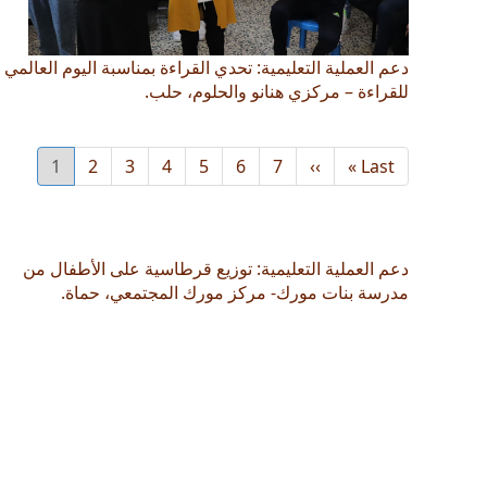
دعم العملية التعليمية: تحدي القراءة بمناسبة اليوم العالمي
للقراءة – مركزي هنانو والحلوم، حلب.
Last
Last »
››
Next
7
6
الصفحة
5
الصفحة
4
الصفحة
3
الصفحة
2
الصفحة
1
الصفحة
Current
page
page
page
دعم العملية التعليمية: توزيع قرطاسية على الأطفال من
مدرسة بنات مورك- مركز مورك المجتمعي، حماة.