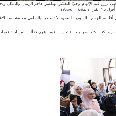
فهي تزرع فينا الإلهام وحبّ التفكير، وتكسر حاجز الزمان والمكان و
قول بأنّ القراءة تمنحني السعادة"
ي أقامته الجمعية السورية للتنمية الاجتماعية بالتعاون مع مؤسسة ال
لكتب وتلخيصها وإجراء تحديات فيما بينهم، تخلّلت المسابقة فقرات غن