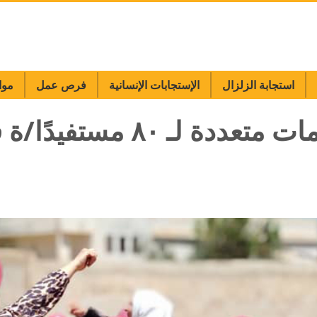
استجابة الزلزال
الإستجابات الإنسانية
فرص عمل
موا
استجابة درعا: تقديم خدمات متع