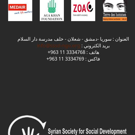
العنوان : سوريا -دمشق - شعلان - خلف مدرسة دار السلام
بريد الكتروني :
info@sssd-ngo.org
هاتف : 3334768 11 963+
فاكس : 3334769 11 963+