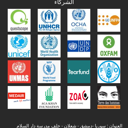
الشركاء
العنوان : سوريا -دمشق - شعلان - خلف مدرسة دار السلام