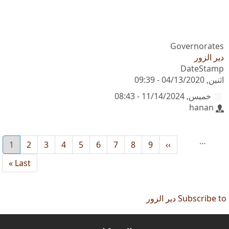
Governorates
دير الزور
DateStamp
اثنين, 04/13/2020 - 09:39
خميس, 11/14/2024 - 08:43
hanan
…
››
Next
9
8
الصفحة
7
الصفحة
6
الصفحة
5
الصفحة
4
الصفحة
3
الصفحة
2
الصفحة
1
الصفحة
rent
age
page
Last
Last »
page
Subscribe to دير الزور