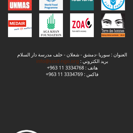
العنوان : سوريا -دمشق - شعلان - خلف مدرسة دار السلام
بريد الكتروني :
info@sssd-ngo.org
هاتف : 3334768 11 963+
فاكس : 3334769 11 963+