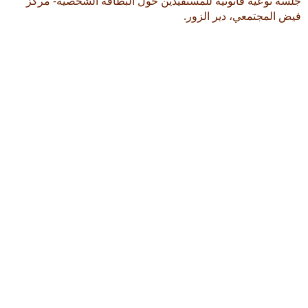
جلسة توعية قانونية للمستفيدين حول البطاقة الشخصية- مركز
فيض المجتمعي، دير الزور.