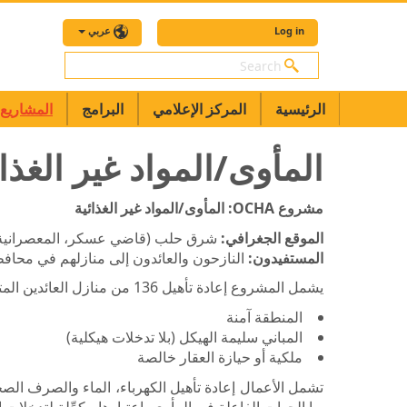
Log in
عربي
بحث
الرئيسية
المركز الإعلامي
البرامج
المشاريع
المأوى/المواد غير الغذائ
مشروع
OCHA
: المأوى/المواد غير الغذائية
الموقع الجغرافي:
شرق حلب (قاضي عسكر، المعصرانية
المستفيدون:
النازحون والعائدون إلى منازلهم في محا
يشمل المشروع إعادة تأهيل 136 من منازل العائدين المتضررة في شرق حلب من خلال التدخلات المستدامة، شريطة أن تكون:
المنطقة آمنة
المباني سليمة الهيكل (بلا تدخلات هيكلية)
ملكية أو حيازة العقار خالصة
تشمل الأعمال إعادة تأهيل الكهرباء، الماء والصرف الصح
بها الجهات الفاعلة في المأوى باعتبارها مكمِّلة لتدخلات 