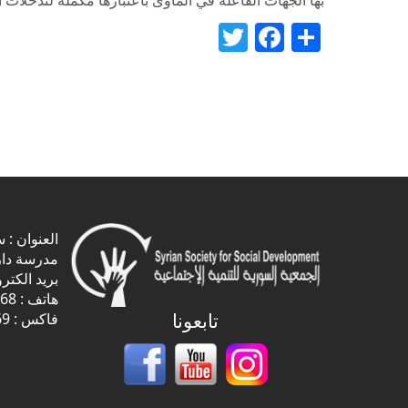
Twitter
Facebook
Share
العنوان :
مدرسة دار
بريد الكتر
هاتف : 3334768 11 963+
تابعونا
فاكس : 3334769 11 963+