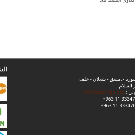
الش
 سوريا -دمشق - شعلان - خلف
 السلام
وني :
info@sssd-ngo.org