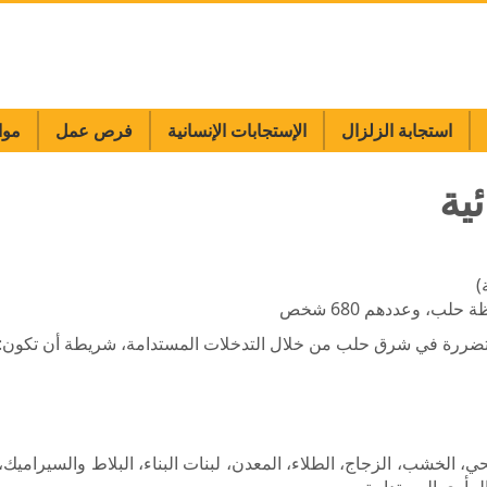
استجابة الزلزال
الإستجابات الإنسانية
فرص عمل
موا
ية
)
فظة حلب، وعددهم
680
شخص
ي، الخشب، الزجاج، الطلاء، المعدن، لبنات البناء، البلاط والسيراميك،
المأوى المستدامة.