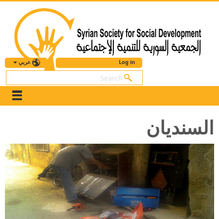
عربي
Log in
بحث
السنديان