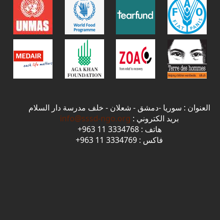
العنوان : سوريا -دمشق - شعلان - خلف مدرسة دار السلام
بريد الكتروني :
info@sssd-ngo.org
هاتف : 3334768 11 963+
فاكس : 3334769 11 963+