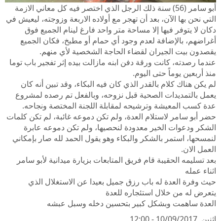
أبو سامر (56) سنة ذلك الرجل الذي اختصر فيه كل معاني الازمة
التي نحن بها الآن، بعد أن تهجر مع أولاده الاربعة وزوجته، ليعيش في
دكان لا يتوفر فيها إلا مساحة متر واحد فارغ لينام الجميع فوق
أغراضهم، بالإضافة لعدم وجود أي حمام أو مطبخ، فكان الجميع
يقصدون بيت الجيران لقضاء الحاجة الشخصية لأي منهم.
عندما رصدته، كانت ورقة دفن ابنه مازالت بيده إثر تفجير باب توما
منذ أربعين يوماً حتى اليوم.
لم يكن هناك كلام بالقدر الذي كان فيه البكاء، وقد تبين أنه كان
يعمل بالتمديدات الصحية قبل نزوحه، وبالفعل تم رصده لمشروع
عدة كسب المعيشة وترشيحه لمقابلة اللجنة المختصة ونجاحه.
حضر أبو سامر لاستلام العدة، ولم تكن دموعه غائبة، لم تكن كلمات
الشكر ودعوات الخير معدودة لنحصيها، ولم تكن دموعه عابرة
لنمسحها، استمر بالشكر والبكاء وهو يقول الحمد لله صار بإمكاني
العمل الان.
بعد تسليمه الحقيبة قام فريق المتابعات بزيارة ميدانية لأبو سامر
اثناء عمله
حيث وفرة العدة له باب رزق جميل بعيدا عن الاستغلال الذي
يتعرض له من خلال استئجاره للعدة
العدة ساهمت وبشكل كبير بتحسين دخله وسبل عبشه
اثنين, 10/09/2017 - 12:00