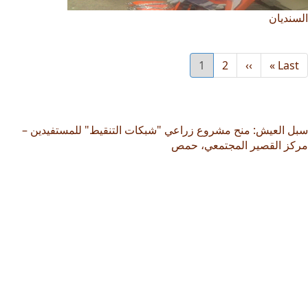
السنديان
Last
Last »
››
Next
2
1
الصفحة
Current
page
page
page
سبل العيش: منح مشروع زراعي "شبكات التنقيط" للمستفيدين –
مركز القصير المجتمعي، حمص