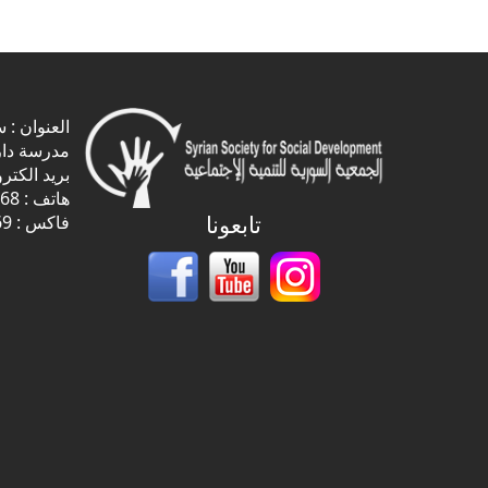
page
page
العنوان :
مدرسة دار
بريد الكتر
هاتف : 3334768 11 963+
تابعونا
فاكس : 3334769 11 963+