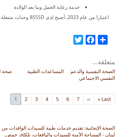
خدمة رعاية الحمل وما بعد الولادة
اعتبارا من عام 2023، أصبح لدى SSSD
8
وحدات متنقلة في 5 محافظات، بما في ذلك درعا ودير الزور وح
Twitter
Facebook
Share
متعلقة...
الصحة النفسية والدعم
المساعدات الطبية
صحة ا
النفسي الاجتماعي
Last
Last »
››
Next
7
6
الصفحة
5
الصفحة
4
الصفحة
3
الصفحة
2
الصفحة
1
الصفحة
Current
page
page
page
الصحة الإنجابية: تقديم خدمات طبية للسيدات الوافدات من
لبنان - المساحة الآمنة للسيدات واليافعات، تلكلخ، حمص.