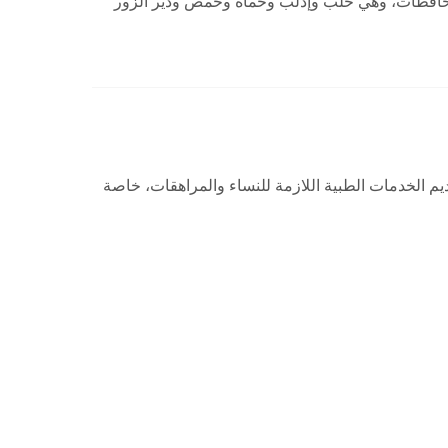
حية بالشراكة مع المفوضية السامية للأمم المتحدة لشؤون اللاجئين في 7 محافظات، وهي حلب وإدلب وحماة وحمص ودير الزور
قديم الخدمات الطبية اللازمة للنساء والمراهقات، خاصة