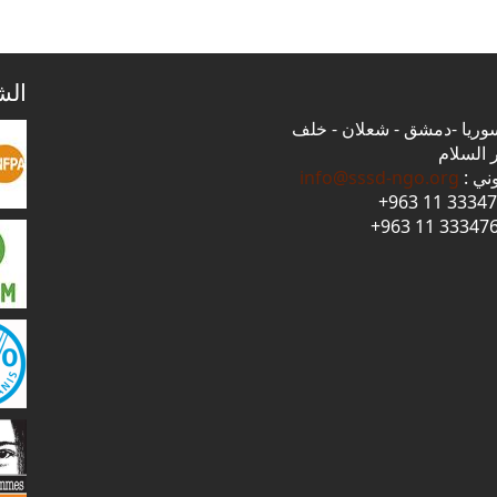
page
الش
 سوريا -دمشق - شعلان - خلف
 السلام
وني :
info@sssd-ngo.org