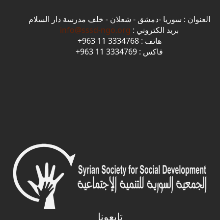
العنوان : سوريا -دمشق - شعلان - خلف مدرسة دار السلام
بريد الكتروني :
info@sssd-ngo.org
هاتف : 3334768 11 963+
فاكس : 3334769 11 963+
تابعونا