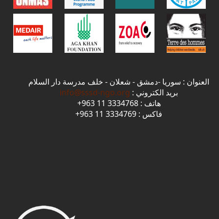
العنوان : سوريا -دمشق - شعلان - خلف مدرسة دار السلام
بريد الكتروني :
info@sssd-ngo.org
هاتف : 3334768 11 963+
فاكس : 3334769 11 963+