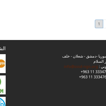
1
صفحة
Current
page
الش
 سوريا -دمشق - شعلان - خلف
 السلام
وني :
info@sssd-ngo.org