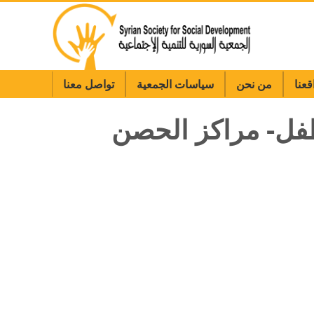
قعنا
من نحن
سياسات الجمعية
تواصل معنا
فل- مراكز الحصن