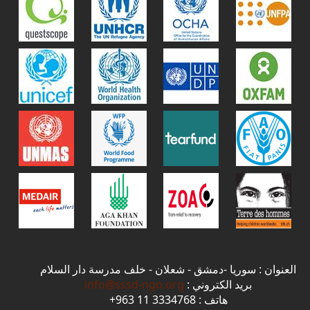
العنوان : سوريا -دمشق - شعلان - خلف مدرسة دار السلام
بريد الكتروني :
info@sssd-ngo.org
هاتف : 3334768 11 963+